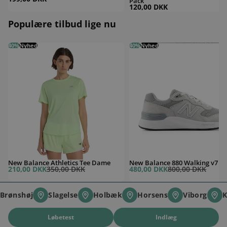
Pack
120,00 DKK
Populære tilbud lige nu
New Balance Athletics Tee Dame
40%
Nyhed
New Balance 880 Walking v7 Da
40%
Nyhed
New Balance Athletics Tee Dame
New Balance 880 Walking v7 
Udsalgspris
Normal pris
Udsalgspris
Normal pris
210,00 DKK
350,00 DKK
480,00 DKK
800,00 DKK
Brønshøj
Slagelse
Holbæk
Horsens
Viborg
K
Brønshøj
Slagelse
Holbæk
Horsens
Viborg
K
Løbetest
Indlæg