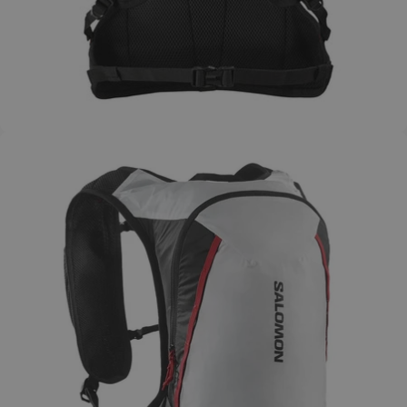
Åbn billede i fuld skærm