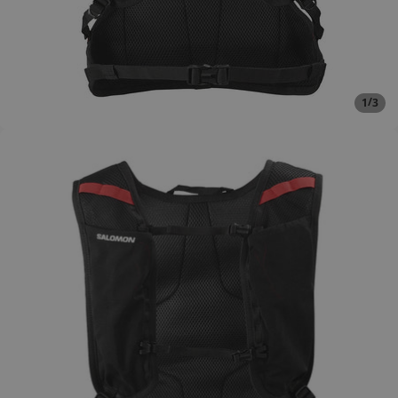
/
1
3
Åbn billede i fuld skærm