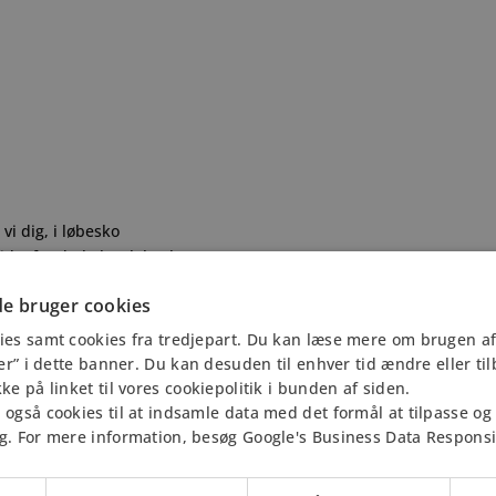
vi dig, i løbesko
vide, før du køber løbesko
e bruger cookies
ies samt cookies fra tredjepart. Du kan læse mere om brugen af
jer” i dette banner. Du kan desuden til enhver tid ændre eller ti
9
ke på linket til vores cookiepolitik i bunden af siden.
også cookies til at indsamle data med det formål at tilpasse og 
g. For mere information, besøg Google's Business Data Responsibi