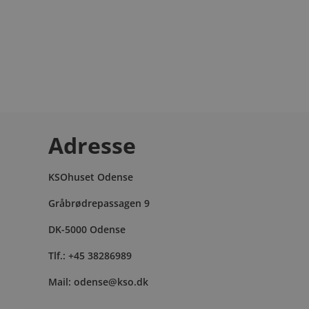
Kaiser Sport & Orto
Løbebutik og kombineret fodklinik for fysioterapi &
Adresse
KSOhuset Odense
Gråbrødrepassagen 9
DK-5000 Odense
Tlf.: +45 38286989
Mail: odense@kso.dk