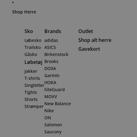
Spring til indhold
Shop Herre
Sko
Brands
Outlet
Shop alt herre
Løbesko
adidas
Trailsko
ASICS
Gavekort
Gåsko
Birkenstock
Brooks
Løbetøj
DOXA
Jakker
Garmin
T-shirts
HOKA
Singletter
liiteGuard
Tights
MOVV
Shorts
New Balance
Strømper
Nike
ON
Salomon
Saucony