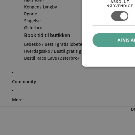
ABSOLUT
NØDVENDIGE
Kongens Lyngby
Rønne
Slagelse
Østerbro
Book tid til butikken
AFVIS A
Løbesko / Bestil gratis løbetest
Hverdagssko / Bestil gratis ganganalyse
Bestil Race Cave (Østerbro)
Community
Mere
D
DR