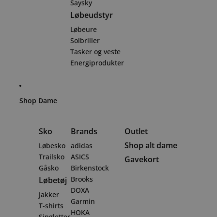
Saysky
Løbeudstyr
Løbeure
Solbriller
Tasker og veste
Energiprodukter
Shop Dame
Sko
Brands
Outlet
Shop alt dame
Løbesko
adidas
Trailsko
ASICS
Gavekort
Gåsko
Birkenstock
Brooks
Løbetøj
DOXA
Jakker
Garmin
T-shirts
HOKA
Singletter