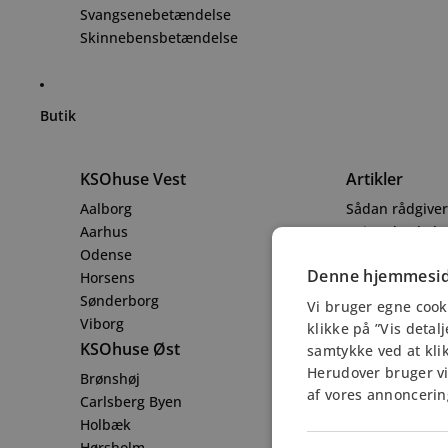
Svangsenebetændelse
Skinnebensbetændelse
Butik
KSOhuse Vest
Artikler
Aalborg
Sådan rådgiver 
Aarhus
6 ting du skal 
Odense
Info
Denne hjemmesid
Horsens
Åbningstider
Sønderborg
Vi bruger egne cook
Info@kso.dk
Viborg
klikke på ”Vis detal
+45 38 28 69 8
KSOhuse Øst
samtykke ved at klik
Herudover bruger vi 
Brønshøj
af vores annoncerin
Carlsberg Byen
Holbæk
Hørsholm