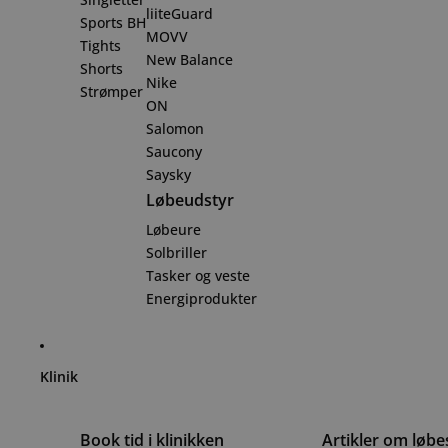
liiteGuard
Sports BH
MOVV
Tights
New Balance
Shorts
Nike
Strømper
ON
Salomon
Saucony
Saysky
Løbeudstyr
Løbeure
Solbriller
Tasker og veste
Energiprodukter
Klinik
Book tid i klinikken
Artikler om løb