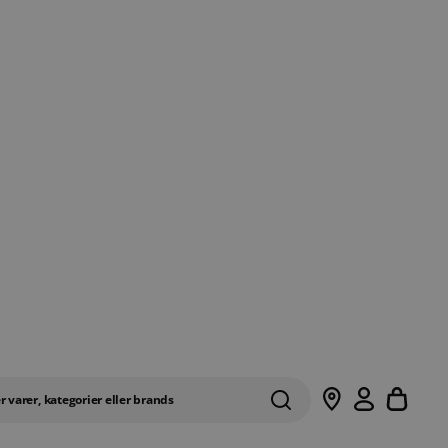
Samle
r varer, kategorier eller brands