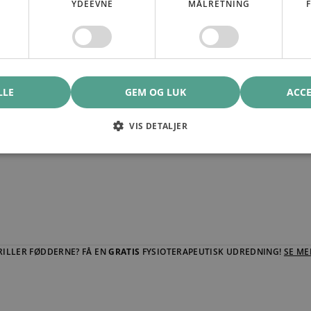
YDEEVNE
MÅLRETNING
LLE
GEM OG LUK
ACCE
VIS DETALJER
RILLER FØDDERNE? FÅ EN
GRATIS
FYSIOTERAPEUTISK UDREDNING!
SE ME
ILLER FØDDERNE? FÅ EN GRATIS FYSIOTERAPEUTISK UDREDNING! SE ME