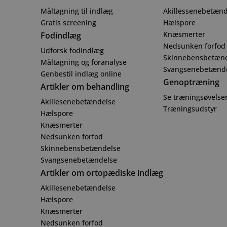
Måltagning til indlæg
Akillessenebetænd
Gratis screening
Hælspore
Knæsmerter
Fodindlæg
Nedsunken forfod
Udforsk fodindlæg
Skinnebensbetæn
Måltagning og foranalyse
Svangsenebetænd
Genbestil indlæg online
Genoptræning
Artikler om behandling
Se træningsøvelse
Akillesenebetændelse
Træningsudstyr
Hælspore
Knæsmerter
Nedsunken forfod
Skinnebensbetændelse
Svangsenebetændelse
Artikler om ortopædiske indlæg
Akillesenebetændelse
Hælspore
Knæsmerter
Nedsunken forfod