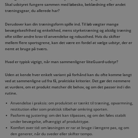
Skal udstyret fungere sammen med løbesko, beklædning eller andet
træningsgear, du allerede har?
Derudover kan din træningsform spille ind. Til løb vægter mange
bevægelsesfrihed og enkelthed, mens styrketræning og alsidig træning
ofte stiller andre krav til anvendelse og robusthed. Hvis du skifter
mellem flere sportsgrene, kan det være en fordel at vælge udstyr, der er
nemt at bruge på tværs.
Hvad er typisk vigtigt, når man sammenligner liiteGuard-udstyr?
Uden at kende hver enkelt variant på forhånd kan du ofte komme langt
ved at sammenligne ud fra få, praktiske kriterier. Det gør det nemmere
at vurdere, om et produkt matcher dit behov, og om det passer ind i din
rutine.
Anvendelse i praksis: om produktet er tænkt til træning, opvarmning,
restitution eller som praktisk tilbehør omkring sporten.
Pasform og justering: om det kan tilpasses, og om det føles stabilt
under bevægelse, afhængigt af produkttype.
Komfort over tid: om løsningen er rar at bruge i længere pas, og om
den generer, når du sveder eller skifter tempo.