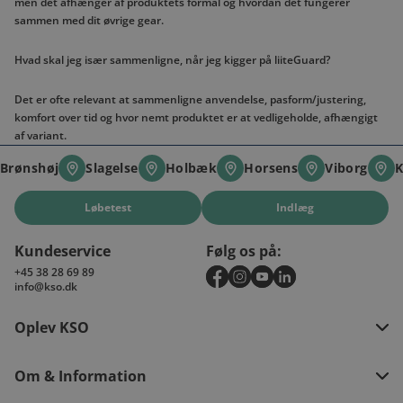
men det afhænger af produktets formål og hvordan det fungerer
sammen med dit øvrige gear.
Hvad skal jeg især sammenligne, når jeg kigger på liiteGuard?
Det er ofte relevant at sammenligne anvendelse, pasform/justering,
komfort over tid og hvor nemt produktet er at vedligeholde, afhængigt
af variant.
Brønshøj
Slagelse
Holbæk
Horsens
Viborg
K
Brønshøj
Slagelse
Holbæk
Horsens
Viborg
K
Løbetest
Indlæg
Kundeservice
Følg os på:
+45 38 28 69 89
info@kso.dk
Oplev KSO
Om & Information