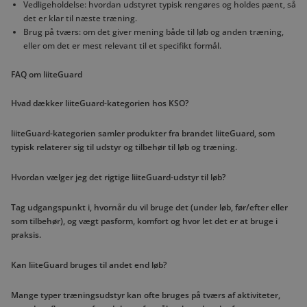
Vedligeholdelse: hvordan udstyret typisk rengøres og holdes pænt, så
det er klar til næste træning.
Brug på tværs: om det giver mening både til løb og anden træning,
eller om det er mest relevant til et specifikt formål.
FAQ om liiteGuard
Hvad dækker liiteGuard-kategorien hos KSO?
liiteGuard-kategorien samler produkter fra brandet liiteGuard, som
typisk relaterer sig til udstyr og tilbehør til løb og træning.
Hvordan vælger jeg det rigtige liiteGuard-udstyr til løb?
Tag udgangspunkt i, hvornår du vil bruge det (under løb, før/efter eller
som tilbehør), og vægt pasform, komfort og hvor let det er at bruge i
praksis.
Kan liiteGuard bruges til andet end løb?
Mange typer træningsudstyr kan ofte bruges på tværs af aktiviteter,