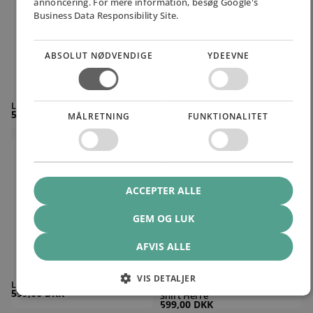
annoncering. For mere information, besøg Google's
Business Data Responsibility Site.
ABSOLUT NØDVENDIGE
YDEEVNE
Liiteguard Glu-Tech Long Herre
Liiteguard Glu-Tech Training
599,00 DKK
Dame
MÅLRETNING
FUNKTIONALITET
599,00 DKK
Liiteguard Glu-Tech Long Dame
Liiteguard Ground-Tech 1/4 Zip Shirt 
ACCEPTER ALLE
GEM OG LUK
AFVIS ALLE
VIS DETALJER
Liiteguard Glu-Tech Long Dame
Liiteguard Ground-Tech 1/4 Zip
599,00 DKK
Shirt Herre
599,00 DKK