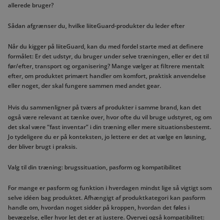
allerede bruger?
Sådan afgrænser du, hvilke liiteGuard-produkter du leder efter
Når du kigger på liiteGuard, kan du med fordel starte med at definere
formålet: Er det udstyr, du bruger under selve træningen, eller er det til
før/efter, transport og organisering? Mange vælger at filtrere mentalt
efter, om produktet primært handler om komfort, praktisk anvendelse
eller noget, der skal fungere sammen med andet gear.
Hvis du sammenligner på tværs af produkter i samme brand, kan det
også være relevant at tænke over, hvor ofte du vil bruge udstyret, og om
det skal være “fast inventar” i din træning eller mere situationsbestemt.
Jo tydeligere du er på konteksten, jo lettere er det at vælge en løsning,
der bliver brugt i praksis.
Valg til din træning: brugssituation, pasform og kompatibilitet
For mange er pasform og funktion i hverdagen mindst lige så vigtigt som
selve idéen bag produktet. Afhængigt af produktkategori kan pasform
handle om, hvordan noget sidder på kroppen, hvordan det føles i
bevægelse, eller hvor let det er at justere. Overvej også kompatibilitet: