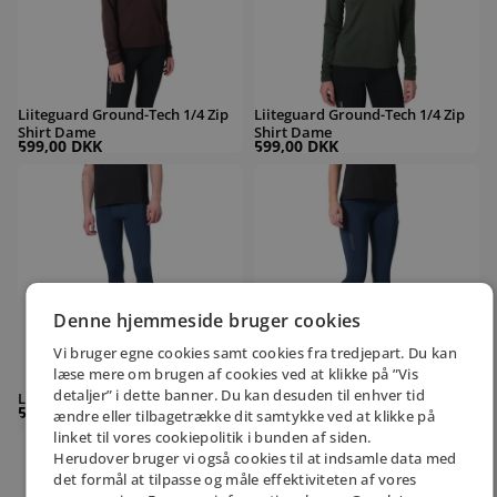
Liiteguard Ground-Tech 1/4 Zip
Liiteguard Ground-Tech 1/4 Zip
Shirt Dame
Shirt Dame
599,00 DKK
599,00 DKK
Liiteguard Glu-Tech Long Herre
Liiteguard Glu-Tech Long Dame
Denne hjemmeside bruger cookies
Vi bruger egne cookies samt cookies fra tredjepart. Du kan
læse mere om brugen af cookies ved at klikke på ”Vis
detaljer” i dette banner. Du kan desuden til enhver tid
Liiteguard Glu-Tech Long Herre
Liiteguard Glu-Tech Long Dame
599,00 DKK
599,00 DKK
ændre eller tilbagetrække dit samtykke ved at klikke på
linket til vores cookiepolitik i bunden af siden.
Liiteguard Glu-Tech Long Herre
Liiteguard Glu-Tech Training Dame
Herudover bruger vi også cookies til at indsamle data med
det formål at tilpasse og måle effektiviteten af vores