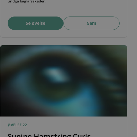
undgå baglårsskader.
Se øvelse
Gem
ØVELSE 22
Supine Hamstring Curls