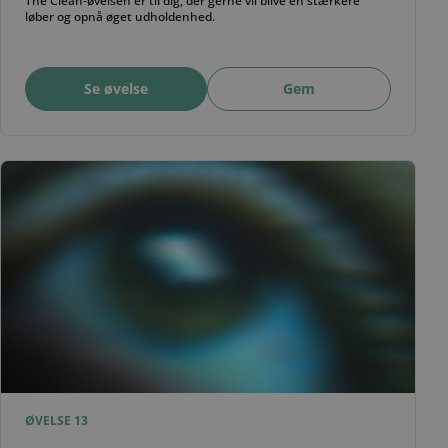
The Clean-øvelsen er til dig, der gerne vil blive en stærkere
løber og opnå øget udholdenhed.
Se øvelse
Gem
ØVELSE 13