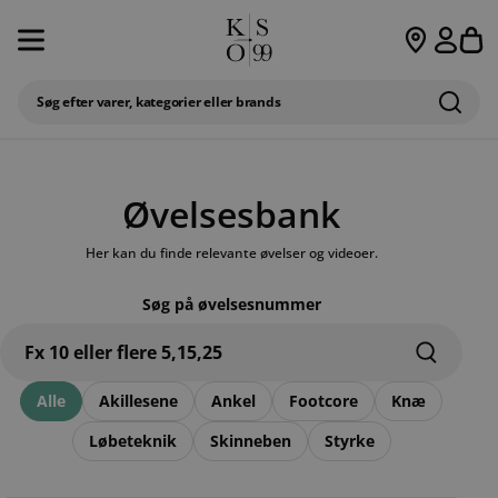
Spring til indhold
S
Søg efter varer, kategorier eller brands
DRILLER FØDDERNE? FÅ EN
GRATIS
FYSIOTERAPEUTISK UDREDNING!
SE 
DRILLER FØDDERNE? FÅ EN GRATIS FYSIOTERAPEUTISK UDREDNING! SE 
Øvelsesbank
Her kan du finde relevante øvelser og videoer.
Søg på øvelsesnummer
Alle
Akillesene
Ankel
Footcore
Knæ
Løbeteknik
Skinneben
Styrke