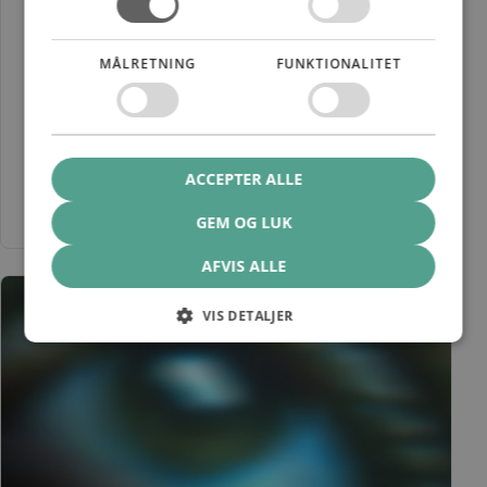
ØVELSE 14
Bulgarian Split Squat
MÅLRETNING
FUNKTIONALITET
Bulgarian Split Squat-øvelsen er til dig, der døjer med problemer
i knæet.
ACCEPTER ALLE
Se øvelse
Gem
GEM OG LUK
AFVIS ALLE
VIS DETALJER