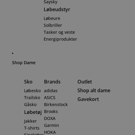
Saysky
Løbeudstyr
Løbeure
Solbriller
Tasker og veste
Energiprodukter
Shop Dame
Sko
Brands
Outlet
Shop alt dame
Løbesko
adidas
Trailsko
ASICS
Gavekort
Gåsko
Birkenstock
Brooks
Løbetøj
DOXA
Jakker
Garmin
T-shirts
HOKA
Singletter