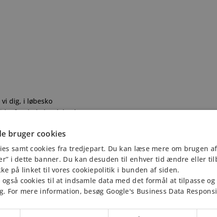
vi dig, i løbesko
vide, før du køber løbesko
e bruger cookies
ies samt cookies fra tredjepart. Du kan læse mere om brugen af
jer” i dette banner. Du kan desuden til enhver tid ændre eller ti
9
ke på linket til vores cookiepolitik i bunden af siden.
også cookies til at indsamle data med det formål at tilpasse og 
g. For mere information, besøg Google's Business Data Responsibi