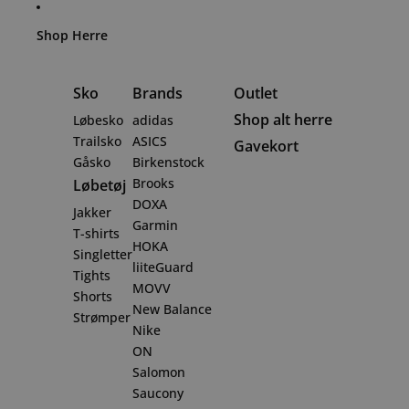
Spring til indhold
Shop Herre
Sko
Brands
Outlet
Shop alt herre
Løbesko
adidas
Trailsko
ASICS
Gavekort
Gåsko
Birkenstock
Brooks
Løbetøj
DOXA
Jakker
Garmin
T-shirts
HOKA
Singletter
liiteGuard
Tights
MOVV
Shorts
New Balance
Strømper
Nike
ON
Salomon
Saucony