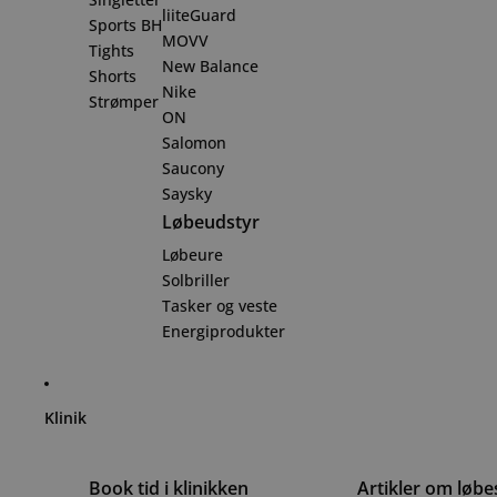
liiteGuard
Sports BH
MOVV
Tights
New Balance
Shorts
Nike
Strømper
ON
Salomon
Saucony
Saysky
Løbeudstyr
Løbeure
Solbriller
Tasker og veste
Energiprodukter
Klinik
Book tid i klinikken
Artikler om løb