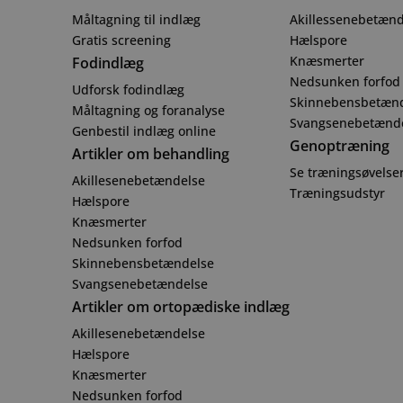
Måltagning til indlæg
Akillessenebetænd
Gratis screening
Hælspore
Knæsmerter
Fodindlæg
Nedsunken forfod
Udforsk fodindlæg
Skinnebensbetæn
Måltagning og foranalyse
Svangsenebetænd
Genbestil indlæg online
Genoptræning
Artikler om behandling
Se træningsøvelse
Akillesenebetændelse
Træningsudstyr
Hælspore
Knæsmerter
Nedsunken forfod
Skinnebensbetændelse
Svangsenebetændelse
Artikler om ortopædiske indlæg
Akillesenebetændelse
Hælspore
Knæsmerter
Nedsunken forfod