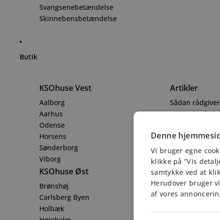
Svangsenebetændelse
Skinnebensbetændelse
Butik
KSOhuse Vest
Artikler
Aalborg
Sådan rådgiver 
Aarhus
6 ting du skal 
Odense
Info
Denne hjemmesid
Horsens
Åbningstider
Sønderborg
Vi bruger egne cook
Info@kso.dk
Viborg
klikke på ”Vis detal
+45 38 28 69 8
KSOhuse Øst
samtykke ved at klik
Herudover bruger vi 
Brønshøj
af vores annoncerin
Carlsberg Byen
Holbæk
Hørsholm