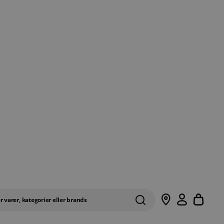
Samle
r varer, kategorier eller brands