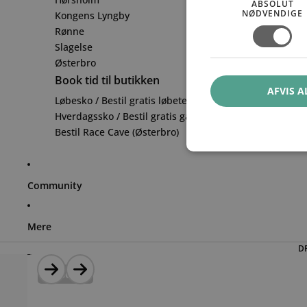
ABSOLUT
NØDVENDIGE
Kongens Lyngby
Rønne
Slagelse
Østerbro
Book tid til butikken
AFVIS A
Løbesko / Bestil gratis løbetest
Hverdagssko / Bestil gratis ganganalyse
Bestil Race Cave (Østerbro)
Community
Mere
D
Spring til produktinformation
DR
Udsolgt