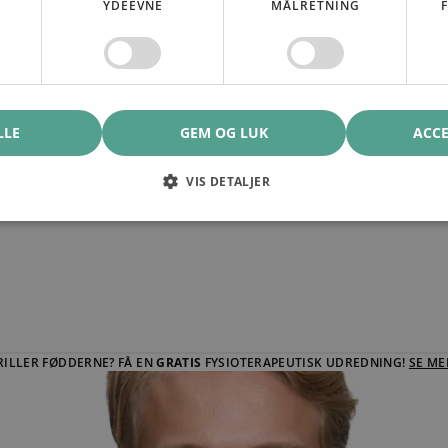
YDEEVNE
MÅLRETNING
LLE
GEM OG LUK
ACCE
VIS DETALJER
RILLER FØDDERNE? FÅ EN
GRATIS
FYSIOTERAPEUTISK UDREDNING!
SE ME
ILLER FØDDERNE? FÅ EN GRATIS FYSIOTERAPEUTISK UDREDNING! SE ME