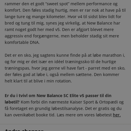
rammer den et godt “sweet spot” mellem performance og
komfort. Den føles stadig hurtig, men er rar nok at have på til
lange ture og mange kilometer. Hvor v4 til sidst blev lidt for
bred og tung til mig, synes jeg virkelig, at New Balance har
ramt noget godt her med v5. Den er afgjort blevet mere
aggressiv end forgængerne, men beholder stadig sit mere
komfortable DNA.
Det er en sko, jeg sagtens kunne finde på at løbe marathon i,
og for mig er det især en idéel træningssko til de hurtige
træningspas, hvor jeg gerne vil have fart - parret med en sko,
der føles god at løbe i, også mellem sættene. Den kommer
helt klart til at blive i min rotation.
Er du i tvivl om
New Balance SC Elite v5
passer til din
løbetil?
Kom forbi din nærmeste Kaiser Sport & Ortopædi og
få foretaget en grundig løbestilsanalyse. Det er gratis og du
kan ovenikøbet booke tid. Læs mere om vores løbetest
her.