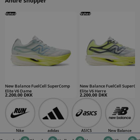
Andre shopper
New Balance FuelCell SuperComp Elite V6 Dame
Nyhed
New Balance FuelCell SuperComp 
Nyhed
New Balance FuelCell SuperComp
New Balance FuelCell SuperC
Elite V6 Dame
Elite V6 Herre
2.200,00 DKK
2.200,00 DKK
Nike
adidas
ASICS
New Balance