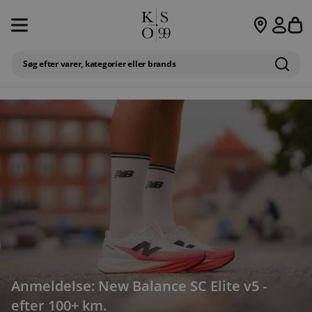
Spring til indhold
S
Søg efter varer, kategorier eller brands
DRILLER FØDDERNE? FÅ EN
GRATIS
FYSIOTERAPEUTISK UDREDNING!
SE 
DRILLER FØDDERNE? FÅ EN GRATIS FYSIOTERAPEUTISK UDREDNING! SE 
Anmeldelse: New Balance SC Elite v5 -
efter 100+ km.