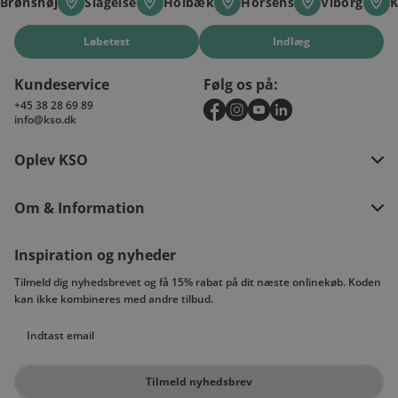
Brønshøj
Slagelse
Holbæk
Horsens
Viborg
K
Brønshøj
Slagelse
Holbæk
Horsens
Viborg
K
Løbetest
Indlæg
Kundeservice
Følg os på:
+45 38 28 69 89
info@kso.dk
Oplev KSO
Om & Information
Inspiration og nyheder
Tilmeld dig nyhedsbrevet og få 15% rabat på dit næste onlinekøb. Koden
kan ikke kombineres med andre tilbud.
Email
Tilmeld nyhedsbrev